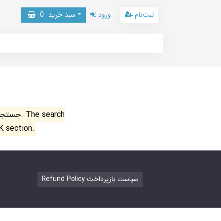
ثبت‌نام
ورود
سبد خرید
0
جستجو ن
K section.
Refund Policy سیاست بازپرداخت