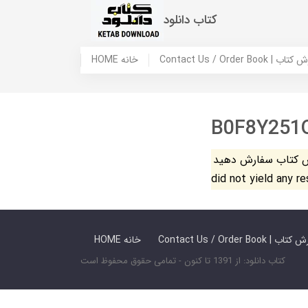
کتاب دانلود
 ما / سفارش کتاب
HOME خانه
B0F8Y251
فارش دهید. The search
did not yield any r
 ما / سفارش کتاب
HOME خانه
کتاب دانلود: از 1391 تا کنون - تمامی حقوق محفوظ است