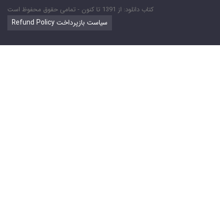
کتاب دانلود: از 1391 تا کنون - تمامی حقوق محفوظ است
Refund Policy سیاست بازپرداخت