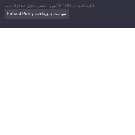
کتاب دانلود: از 1391 تا کنون - تمامی حقوق محفوظ است
Refund Policy سیاست بازپرداخت