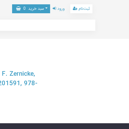
ثبت‌نام
ورود
سبد خرید
0
F. Zernicke,
8201591, 978-