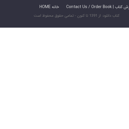
 ما / سفارش کتاب
HOME خانه
کتاب دانلود: از 1391 تا کنون - تمامی حقوق محفوظ است