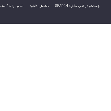
SEARCH جستجو در کتاب دانلود
راهنمای دانلود
Contact Us / Order Book | تماس با