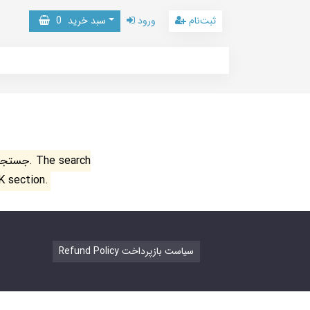
ثبت‌نام
ورود
سبد خرید
0
جستجو ن
K section.
Refund Policy سیاست بازپرداخت