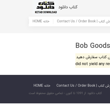
کتاب دانلود
 ما / سفارش کتاب
HOME خانه
Bob Good
فارش دهید. The search
did not yield any r
 ما / سفارش کتاب
HOME خانه
کتاب دانلود: از 1391 تا کنون - تمامی حقوق محفوظ است