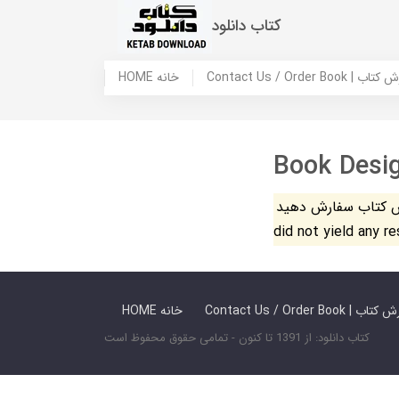
کتاب دانلود
 ما / سفارش کتاب
HOME خانه
Book Desi
فارش دهید. The search
did not yield any r
 ما / سفارش کتاب
HOME خانه
کتاب دانلود: از 1391 تا کنون - تمامی حقوق محفوظ است