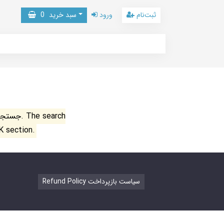
ثبت‌نام
ورود
سبد خرید
0
جستجو ن
K section.
Refund Policy سیاست بازپرداخت