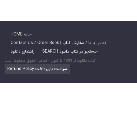
HOME خانه
Contact Us / Order Book | تماس با ما / سفارش کتاب
SEARCH جستجو در کتاب دانلود
راهنمای دانلود
کتاب دانلود: از 1391 تا کنون - تمامی حقوق محفوظ است
Refund Policy سیاست بازپرداخت