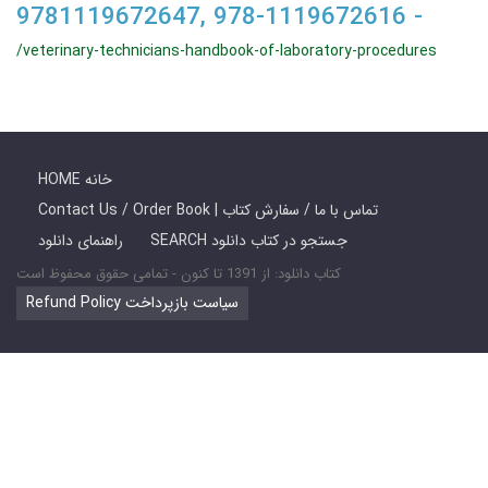
9781119672647, 978-1119672616 -
/veterinary-technicians-handbook-of-laboratory-procedures
HOME خانه
Contact Us / Order Book | تماس با ما / سفارش کتاب
SEARCH جستجو در کتاب دانلود
راهنمای دانلود
کتاب دانلود: از 1391 تا کنون - تمامی حقوق محفوظ است
Refund Policy سیاست بازپرداخت