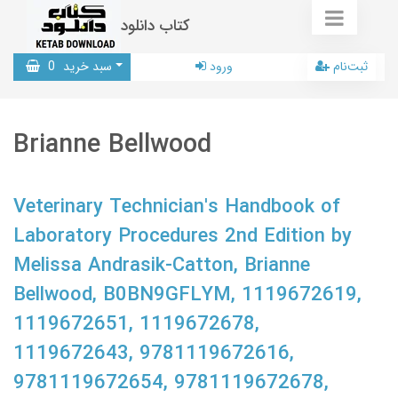
کتاب دانلود
ثبت‌نام
ورود
سبد خرید
0
Brianne Bellwood
Veterinary Technician's Handbook of
Laboratory Procedures 2nd Edition by
Melissa Andrasik-Catton, Brianne
Bellwood, B0BN9GFLYM, 1119672619,
1119672651, 1119672678,
1119672643, 9781119672616,
9781119672654, 9781119672678,