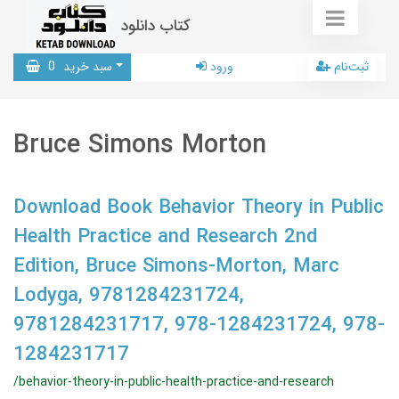
کتاب دانلود
ثبت‌نام
ورود
سبد خرید
0
Bruce Simons Morton
Download Book Behavior Theory in Public
Health Practice and Research 2nd
Edition, Bruce Simons-Morton, Marc
Lodyga, 9781284231724,
9781284231717, 978-1284231724, 978-
1284231717
/behavior-theory-in-public-health-practice-and-research