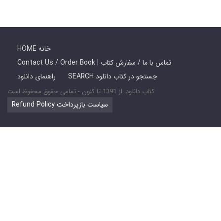
HOME خانه
Contact Us / Order Book | تماس با ما / سفارش کتاب
SEARCH جستجو در کتاب دانلود
راهنمای دانلود
کتاب دانلود: از 1391 تا کنون - تمامی حقوق محفوظ است
Refund Policy سیاست بازپرداخت