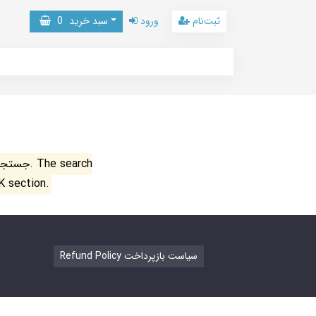
ثبت‌نام
ورود
سبد خرید
0
جستجو ن
K section.
Refund Policy سیاست بازپرداخت