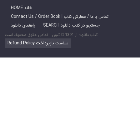
HOME خانه
Contact Us / Order Book | تماس با ما / سفارش کتاب
SEARCH جستجو در کتاب دانلود
راهنمای دانلود
کتاب دانلود: از 1391 تا کنون - تمامی حقوق محفوظ است
Refund Policy سیاست بازپرداخت