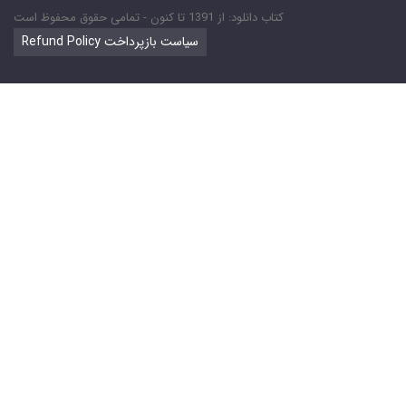
کتاب دانلود: از 1391 تا کنون - تمامی حقوق محفوظ است
Refund Policy سیاست بازپرداخت