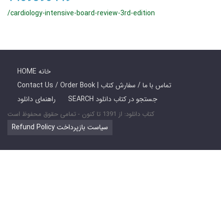
/cardiology-intensive-board-review-3rd-edition
HOME خانه
Contact Us / Order Book | تماس با ما / سفارش کتاب
SEARCH جستجو در کتاب دانلود
راهنمای دانلود
کتاب دانلود: از 1391 تا کنون - تمامی حقوق محفوظ است
Refund Policy سیاست بازپرداخت