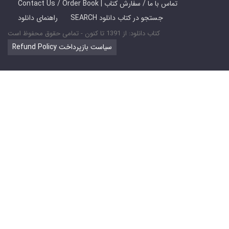
Contact Us / Order Book | تماس با ما / سفارش کتاب
SEARCH جستجو در کتاب دانلود
راهنمای دانلود
کتاب دانلود: از 1391 تا کنون - تمامی حقوق محفوظ است
Refund Policy سیاست بازپرداخت