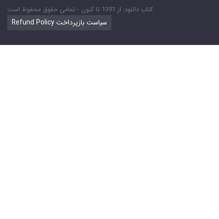
کتاب دانلود: از 1391 تا کنون - تمامی حقوق محفوظ است
Refund Policy سیاست بازپرداخت