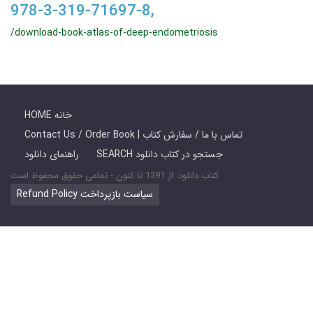
978-3-319-71697-8,
/download-book-atlas-of-deep-endometriosis
HOME خانه
Contact Us / Order Book | تماس با ما / سفارش کتاب
SEARCH جستجو در کتاب دانلود
راهنمای دانلود
کتاب دانلود: از 1391 تا کنون - تمامی حقوق محفوظ است
Refund Policy سیاست بازپرداخت