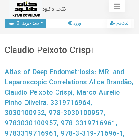
کتاب دانلود
ثبت‌نام
ورود
سبد خرید
0
Claudio Peixoto Crispi
Atlas of Deep Endometriosis: MRI and
Laparoscopic Correlations Alice Brandão,
Claudio Peixoto Crispi, Marco Aurelio
Pinho Oliveira, 3319716964,
3030100952, 978-3030100957,
9783030100957, 978-3319716961,
9783319716961, 978-3-319-71696-1,