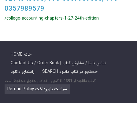
0357989579
/college-accounting-chapters-1-27-24th-edition
HOME خانه
Contact Us / Order Book | تماس با ما / سفارش کتاب
SEARCH جستجو در کتاب دانلود
راهنمای دانلود
کتاب دانلود: از 1391 تا کنون - تمامی حقوق محفوظ است
Refund Policy سیاست بازپرداخت