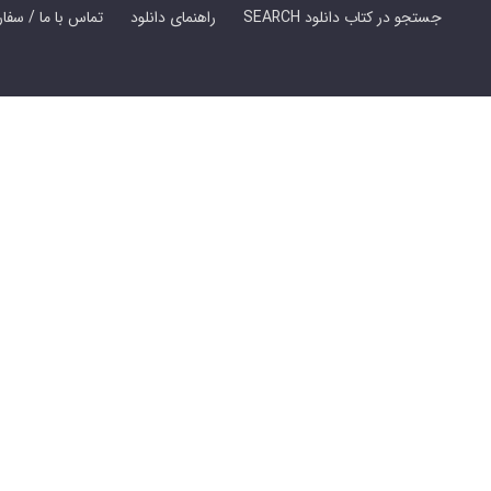
SEARCH جستجو در کتاب دانلود
راهنمای دانلود
Contact Us / Order Book | تماس با