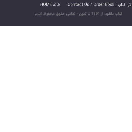
 ما / سفارش کتاب
HOME خانه
کتاب دانلود: از 1391 تا کنون - تمامی حقوق محفوظ است