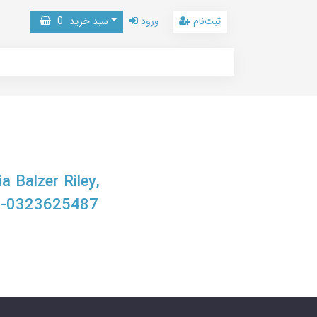
ثبت‌نام
ورود
سبد خرید
0
 Balzer Riley,
8-0323625487