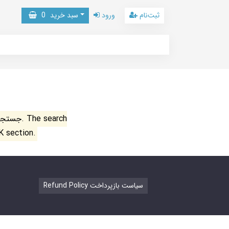
ثبت‌نام
ورود
سبد خرید
0
جستجو ن
K section.
Refund Policy سیاست بازپرداخت