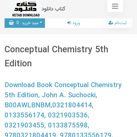
کتاب دانلود
ثبت‌نام
ورود
سبد خرید
0
Conceptual Chemistry 5th
Edition
Download Book Conceptual Chemistry
5th Edition, John A. Suchocki,
B00AWLBNBM,0321804414,
0133556174, 0321903536,
0321903455, 0133875598,
9780321804419, 9780133556179,