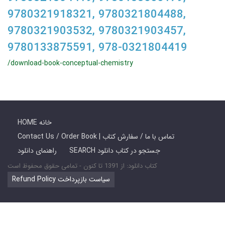
9780321918321, 9780321804488,
9780321903532, 9780321903457,
9780133875591, 978-0321804419
/download-book-conceptual-chemistry
HOME خانه
Contact Us / Order Book | تماس با ما / سفارش کتاب
SEARCH جستجو در کتاب دانلود
راهنمای دانلود
کتاب دانلود: از 1391 تا کنون - تمامی حقوق محفوظ است
Refund Policy سیاست بازپرداخت