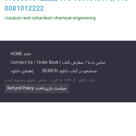
0081012222
/coulson-and-richardson-chemical-engineering
HOME خانه
Contact Us / Order Book | تماس با ما / سفارش کتاب
SEARCH جستجو در کتاب دانلود
راهنمای دانلود
کتاب دانلود: از 1391 تا کنون - تمامی حقوق محفوظ است
Refund Policy سیاست بازپرداخت