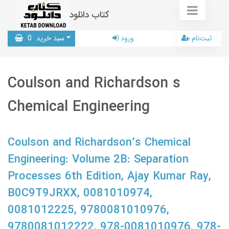
کتاب دانلود
ثبت‌نام
ورود
سبد خرید
0
Coulson and Richardson s
Chemical Engineering
Coulson and Richardson’s Chemical
Engineering: Volume 2B: Separation
Processes 6th Edition, Ajay Kumar Ray,
B0C9T9JRXX, 0081010974,
0081012225, 9780081010976,
9780081012222, 978-0081010976, 978-