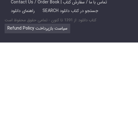
Contact Us / Order Book | تماس با ما / سفارش کتاب
SEARCH جستجو در کتاب دانلود
راهنمای دانلود
کتاب دانلود: از 1391 تا کنون - تمامی حقوق محفوظ است
Refund Policy سیاست بازپرداخت