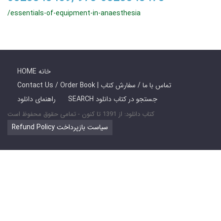
/essentials-of-equipment-in-anaesthesia
HOME خانه
Contact Us / Order Book | تماس با ما / سفارش کتاب
SEARCH جستجو در کتاب دانلود
راهنمای دانلود
کتاب دانلود: از 1391 تا کنون - تمامی حقوق محفوظ است
Refund Policy سیاست بازپرداخت