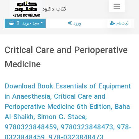
کتاب دانلود
ثبت‌نام
ورود
سبد خرید
0
Critical Care and Perioperative
Medicine
Download Book Essentials of Equipment
in Anaesthesia, Critical Care and
Perioperative Medicine 6th Edition, Baha
Al-Shaikh, Simon G. Stace,
9780323848459, 9780323848473, 978-
0323848459, 978-0323848473