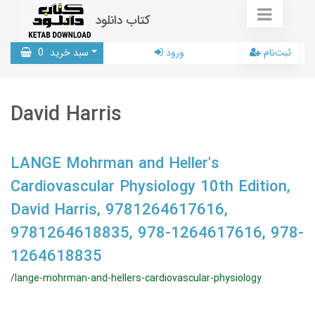
کتاب دانلود
ثبت‌نام
ورود
سبد خرید
0
David Harris
LANGE Mohrman and Heller's
Cardiovascular Physiology 10th Edition,
David Harris, 9781264617616,
9781264618835, 978-1264617616, 978-
1264618835
/lange-mohrman-and-hellers-cardiovascular-physiology