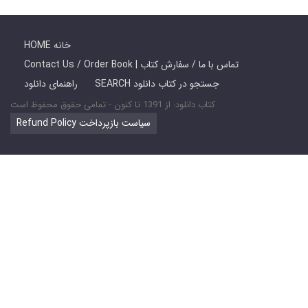
HOME خانه
Contact Us / Order Book | تماس با ما / سفارش کتاب
SEARCH جستجو در کتاب دانلود
راهنمای دانلود
کتاب دانلود: از 1391 تا کنون - تمامی حقوق محفوظ است
Refund Policy سیاست بازپرداخت