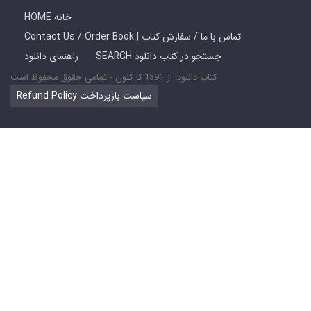
HOME خانه
Contact Us / Order Book | تماس با ما / سفارش کتاب
SEARCH جستجو در کتاب دانلود
راهنمای دانلود
کتاب دانلود: از 1391 تا کنون - تمامی حقوق محفوظ است
Refund Policy سیاست بازپرداخت