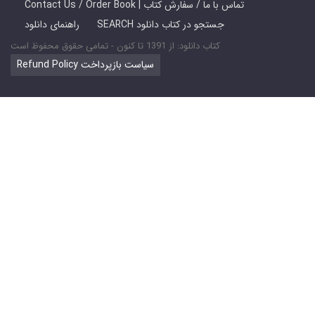
Contact Us / Order Book | تماس با ما / سفارش کتاب
SEARCH جستجو در کتاب دانلود
راهنمای دانلود
کتاب دانلود: از 1391 تا کنون - تمامی حقوق محفوظ است
Refund Policy سیاست بازپرداخت