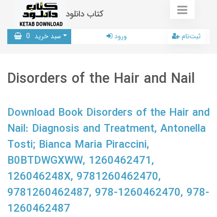
کتاب دانلود
ثبت‌نام
ورود
سبد خرید
0
Disorders of the Hair and Nail
Download Book Disorders of the Hair and
Nail: Diagnosis and Treatment, Antonella
Tosti; Bianca Maria Piraccini,
B0BTDWGXWW, 1260462471,
126046248X, 9781260462470,
9781260462487, 978-1260462470, 978-
1260462487