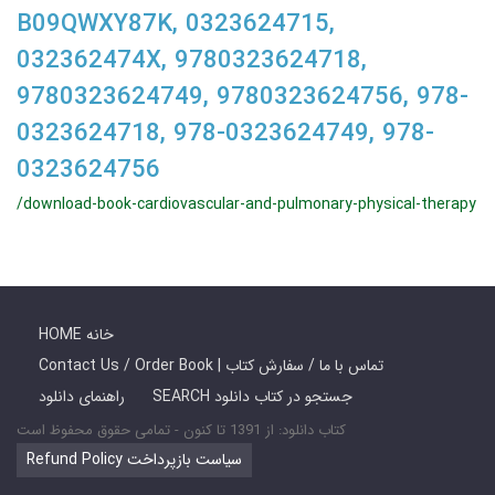
B09QWXY87K, 0323624715,
032362474X, 9780323624718,
9780323624749, 9780323624756, 978-
0323624718, 978-0323624749, 978-
0323624756
/download-book-cardiovascular-and-pulmonary-physical-therapy
HOME خانه
Contact Us / Order Book | تماس با ما / سفارش کتاب
SEARCH جستجو در کتاب دانلود
راهنمای دانلود
کتاب دانلود: از 1391 تا کنون - تمامی حقوق محفوظ است
Refund Policy سیاست بازپرداخت