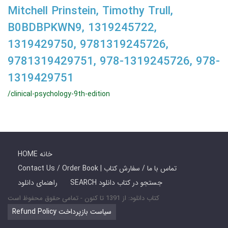
Mitchell Prinstein, Timothy Trull,
B0BDBPKWN9, 1319245722,
1319429750, 9781319245726,
9781319429751, 978-1319245726, 978-
1319429751
/clinical-psychology-9th-edition
HOME خانه
Contact Us / Order Book | تماس با ما / سفارش کتاب
SEARCH جستجو در کتاب دانلود
راهنمای دانلود
کتاب دانلود: از 1391 تا کنون - تمامی حقوق محفوظ است
Refund Policy سیاست بازپرداخت