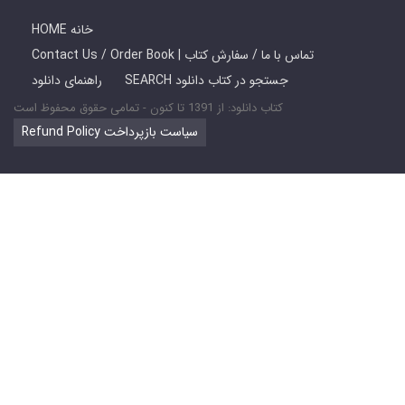
HOME خانه
Contact Us / Order Book | تماس با ما / سفارش کتاب
SEARCH جستجو در کتاب دانلود
راهنمای دانلود
کتاب دانلود: از 1391 تا کنون - تمامی حقوق محفوظ است
Refund Policy سیاست بازپرداخت