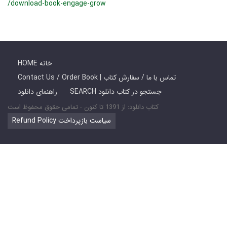
/download-book-engage-grow
HOME خانه
Contact Us / Order Book | تماس با ما / سفارش کتاب
SEARCH جستجو در کتاب دانلود
راهنمای دانلود
کتاب دانلود: از 1391 تا کنون - تمامی حقوق محفوظ است
Refund Policy سیاست بازپرداخت