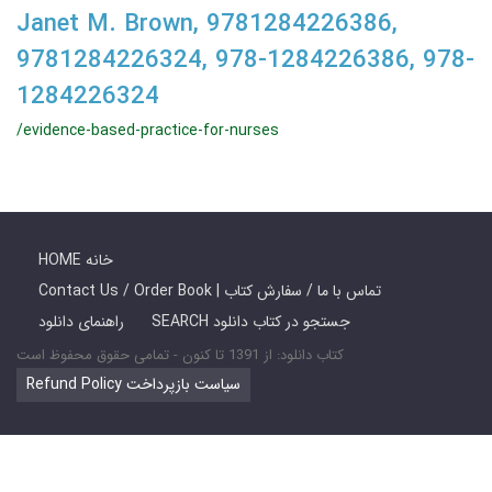
Janet M. Brown, 9781284226386,
9781284226324, 978-1284226386, 978-
1284226324
/evidence-based-practice-for-nurses
HOME خانه
Contact Us / Order Book | تماس با ما / سفارش کتاب
SEARCH جستجو در کتاب دانلود
راهنمای دانلود
کتاب دانلود: از 1391 تا کنون - تمامی حقوق محفوظ است
Refund Policy سیاست بازپرداخت