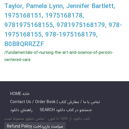
Taylor, Pamela Lynn, Jennifer Bartlett,
1975168151, 1975168178,
9781975168155, 9781975168179, 978-
1975168155, 978-1975168179,
B0B8QRRZZF
/fundamentals-of-nursing-the-art-and-science-of-person-
centered-care
HOME خانه
Contact Us / Order Book | تماس با ما / سفارش کتاب
SEARCH جستجو در کتاب دانلود
راهنمای دانلود
کتاب دانلود: از 1391 تا کنون - تمامی حقوق محفوظ است
Refund Policy سیاست بازپرداخت