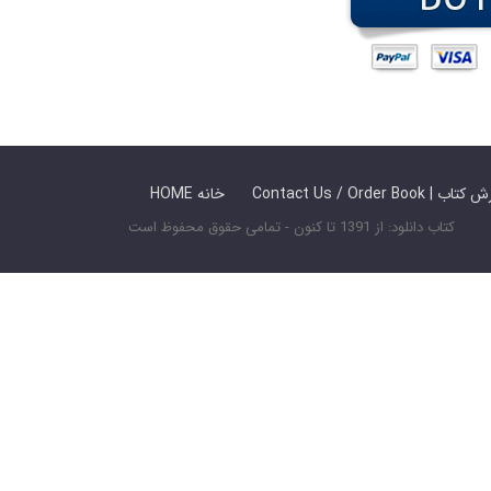
 ما / سفارش کتاب
HOME خانه
کتاب دانلود: از 1391 تا کنون - تمامی حقوق محفوظ است