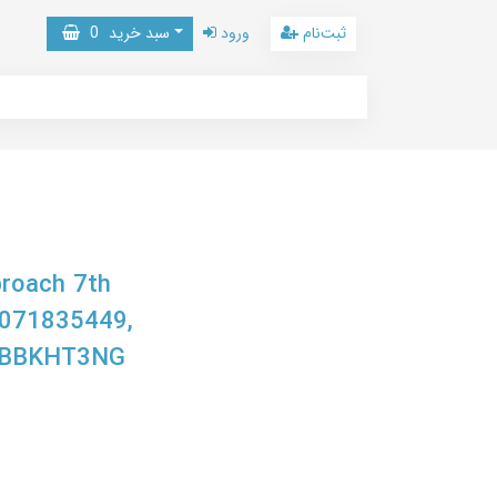
ثبت‌نام
ورود
سبد خرید
0
proach 7th
1071835449,
B0BBKHT3NG