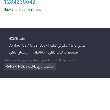
1284230642
/lubkin-s-chronic-illness
HOME خانه
Contact Us / Order Book | تماس با ما / سفارش کتاب
SEARCH جستجو در کتاب دانلود
راهنمای دانلود
کتاب دانلود: از 1391 تا کنون - تمامی حقوق محفوظ است
Refund Policy سیاست بازپرداخت