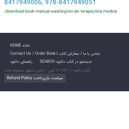
8417949006, 978-8417949051
/download-book-manual-washington-de-terapeutica-medica
HOME خانه
Contact Us / Order Book | تماس با ما / سفارش کتاب
SEARCH جستجو در کتاب دانلود
راهنمای دانلود
کتاب دانلود: از 1391 تا کنون - تمامی حقوق محفوظ است
Refund Policy سیاست بازپرداخت