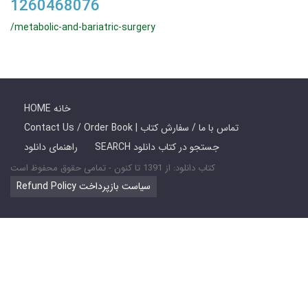
1260468076
/metabolic-and-bariatric-surgery
HOME خانه
Contact Us / Order Book | تماس با ما / سفارش کتاب
SEARCH جستجو در کتاب دانلود
راهنمای دانلود
کتاب دانلود: از 1391 تا کنون - تمامی حقوق محفوظ است
Refund Policy سیاست بازپرداخت