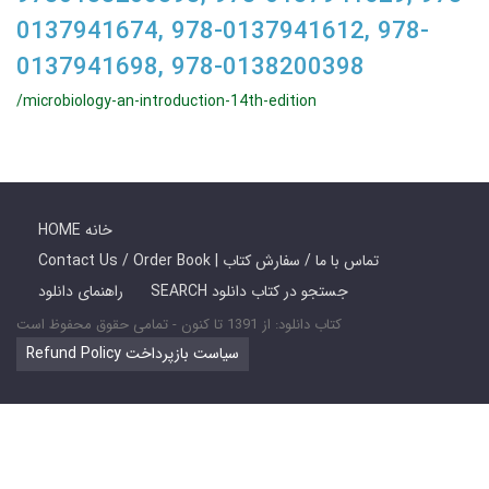
0137941674, 978-0137941612, 978-
0137941698, 978-0138200398
/microbiology-an-introduction-14th-edition
HOME خانه
Contact Us / Order Book | تماس با ما / سفارش کتاب
SEARCH جستجو در کتاب دانلود
راهنمای دانلود
کتاب دانلود: از 1391 تا کنون - تمامی حقوق محفوظ است
Refund Policy سیاست بازپرداخت