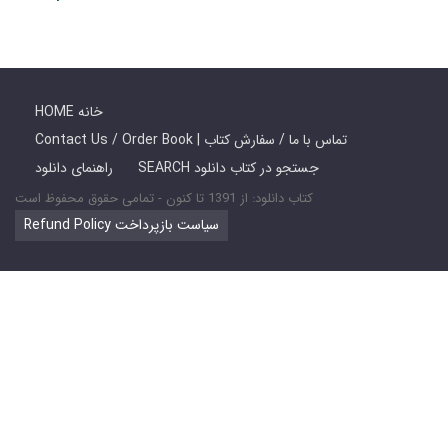
HOME خانه
Contact Us / Order Book | تماس با ما / سفارش کتاب
SEARCH جستجو در کتاب دانلود
راهنمای دانلود
کتاب دانلود: از 1391 تا کنون - تمامی حقوق محفوظ است
Refund Policy سیاست بازپرداخت