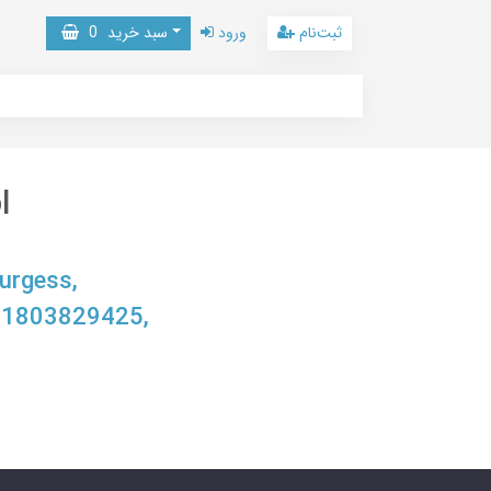
ثبت‌نام
ورود
سبد خرید
0
l
urgess,
-1803829425,