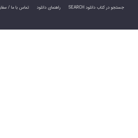
SEARCH جستجو در کتاب دانلود
راهنمای دانلود
Contact Us / Order Book | تماس با