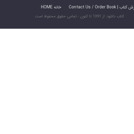
 ما / سفارش کتاب
HOME خانه
کتاب دانلود: از 1391 تا کنون - تمامی حقوق محفوظ است