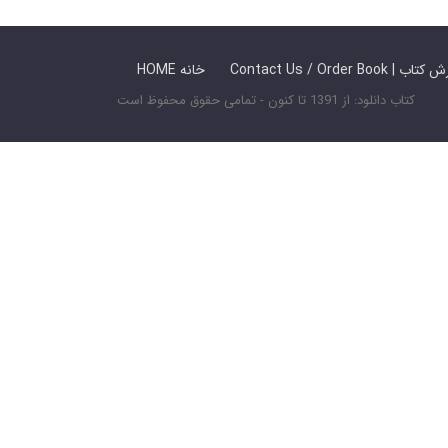
 ما / سفارش کتاب
HOME خانه
کتاب دانلود: از 1391 تا کنون - تمامی حقوق محفوظ است