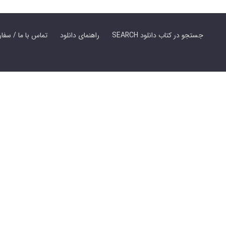
SEARCH جستجو در کتاب دانلود
راهنمای دانلود
Contact Us / Order Book | تماس با