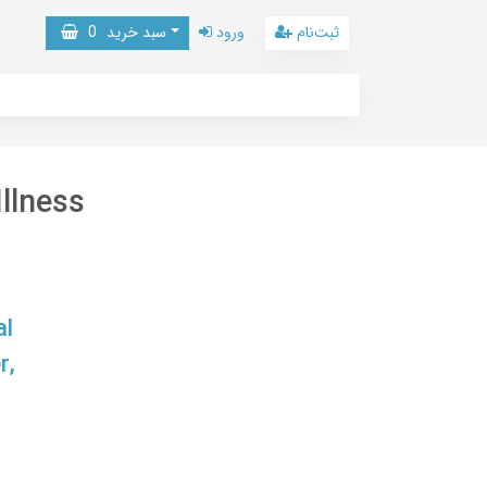
ثبت‌نام
ورود
سبد خرید
0
llness
al
r,