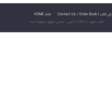
 ما / سفارش کتاب
HOME خانه
کتاب دانلود: از 1391 تا کنون - تمامی حقوق محفوظ است