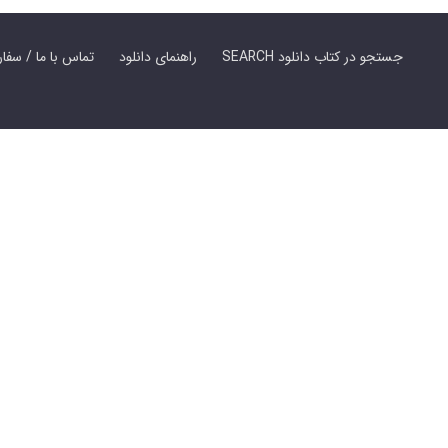
SEARCH جستجو در کتاب دانلود
راهنمای دانلود
Contact Us / Order Book | تماس با