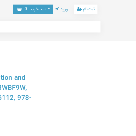
ثبت‌نام
ورود
سبد خرید
0
tion and
BG3WBF9W,
112, 978-