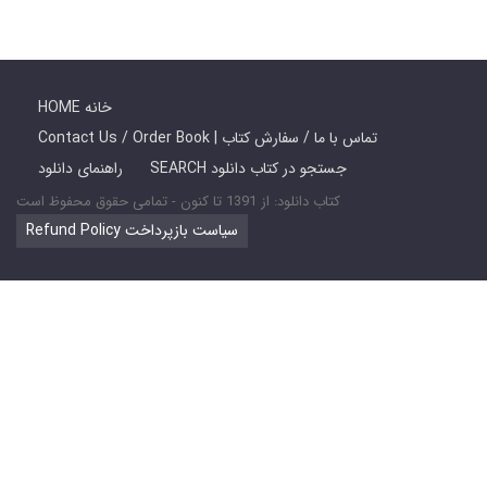
HOME خانه
Contact Us / Order Book | تماس با ما / سفارش کتاب
SEARCH جستجو در کتاب دانلود
راهنمای دانلود
کتاب دانلود: از 1391 تا کنون - تمامی حقوق محفوظ است
Refund Policy سیاست بازپرداخت