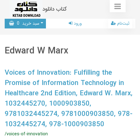
کتاب دانلود
ثبت‌نام
ورود
سبد خرید
0
Edward W Marx
Voices of Innovation: Fulfilling the
Promise of Information Technology in
Healthcare 2nd Edition, Edward W. Marx,
1032445270, 1000903850,
9781032445274, 9781000903850, 978-
1032445274, 978-1000903850
/voices-of-innovation