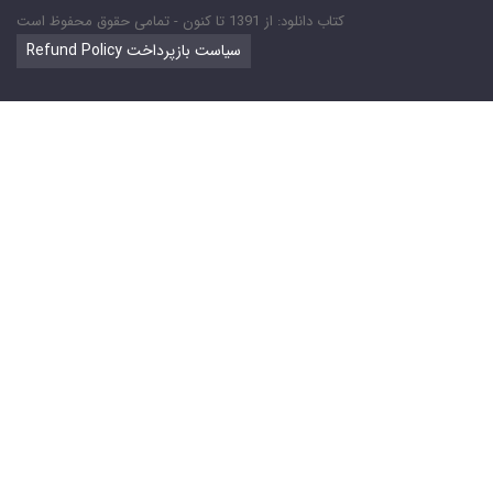
کتاب دانلود: از 1391 تا کنون - تمامی حقوق محفوظ است
Refund Policy سیاست بازپرداخت