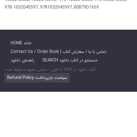
978-1032045597, 9781032045597, B0B79D1659
HOME خانه
Contact Us / Order Book | تماس با ما / سفارش کتاب
SEARCH جستجو در کتاب دانلود
راهنمای دانلود
کتاب دانلود: از 1391 تا کنون - تمامی حقوق محفوظ است
Refund Policy سیاست بازپرداخت