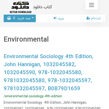
کتاب دانلود
ثبت‌نام
ورود
سبد خرید
0
Environmental
Environmental Sociology 4th Edition,
John Hannigan, 1032045582,
1032045590, 978-1032045580,
9781032045580, 978-1032045597,
9781032045597, B0B79D1659
/environmental-sociology-4th-edition
Environmental Sociology 4th Edition, John Hannigan,
1032045582, 1032045590, 978-1032045580, 9781032045580,