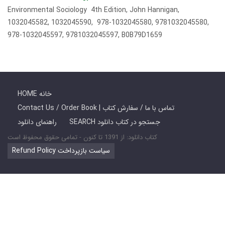
Environmental Sociology 4th Edition, John Hannigan,
1032045582, 1032045590, 978-1032045580, 9781032045580,
978-1032045597, 9781032045597, B0B79D1659
HOME خانه
Contact Us / Order Book | تماس با ما / سفارش کتاب
SEARCH جستجو در کتاب دانلود
راهنمای دانلود
کتاب دانلود: از 1391 تا کنون - تمامی حقوق محفوظ است
Refund Policy سیاست بازپرداخت