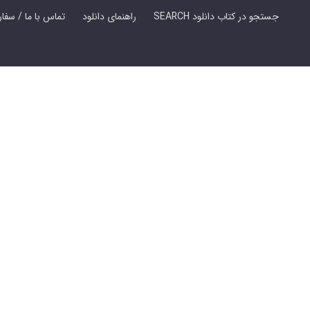
SEARCH جستجو در کتاب دانلود
راهنمای دانلود
Contact Us / Order Book | تماس با