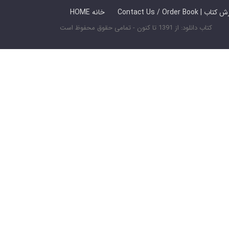
 ما / سفارش کتاب
HOME خانه
کتاب دانلود: از 1391 تا کنون - تمامی حقوق محفوظ است