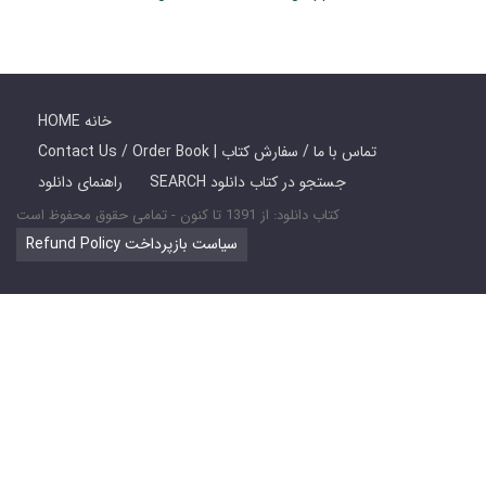
HOME خانه
Contact Us / Order Book | تماس با ما / سفارش کتاب
SEARCH جستجو در کتاب دانلود
راهنمای دانلود
کتاب دانلود: از 1391 تا کنون - تمامی حقوق محفوظ است
Refund Policy سیاست بازپرداخت