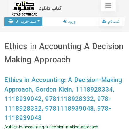
کتاب دانلود
ثبت‌نام
ورود
سبد خرید
0
Ethics in Accounting A Decision
Making Approach
Ethics in Accounting: A Decision-Making
Approach, Gordon Klein, 1118928334,
1118939042, 9781118928332, 978-
1118928332, 9781118939048, 978-
1118939048
/ethics-in-accounting-a-decision-making-approach