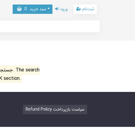
ثبت‌نام
ورود
سبد خرید
0
جستجو ن
K section.
Refund Policy سیاست بازپرداخت