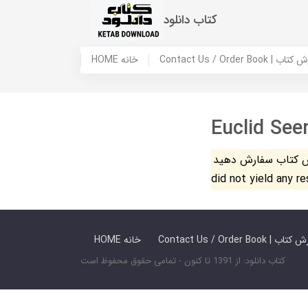
کتاب دانلود
 ما / سفارش کتاب
HOME خانه
Euclid Se
فارش دهید. The search
did not yield any r
 ما / سفارش کتاب
HOME خانه
کتاب دانلود: از 1391 تا کنون - تمامی حقوق محفوظ است