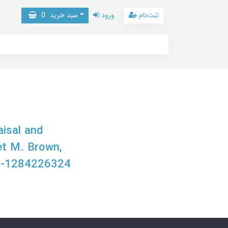
ثبت‌نام
ورود
سبد خرید
0
isal and
et M. Brown,
8-1284226324