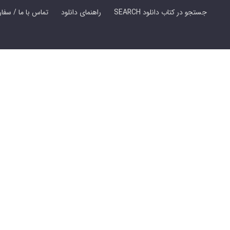
SEARCH جستجو در کتاب دانلود
راهنمای دانلود
Contact Us / Order Book | تماس با