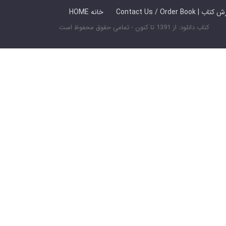
 ما / سفارش کتاب
HOME خانه
کتاب دانلود: از 1391 تا کنون - تمامی حقوق محفوظ است